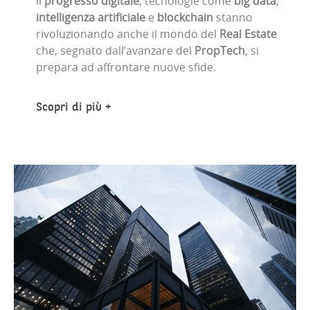
il
progresso digitale
, tecnologie come
big data
,
intelligenza artificiale
e
blockchain
stanno
rivoluzionando anche il mondo del
Real Estate
che, segnato dall’avanzare del
PropTech
, si
prepara ad affrontare nuove sfide.
Scopri di più