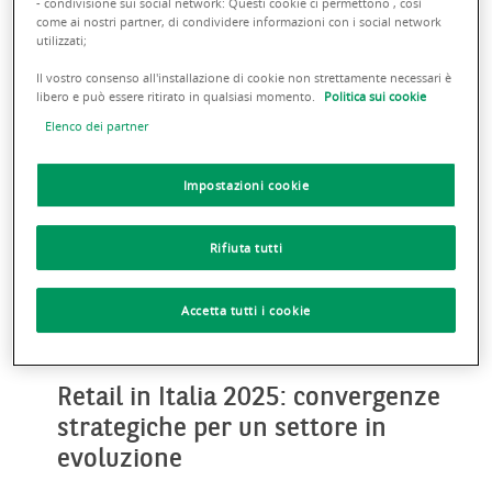
- condivisione sui social network: Questi cookie ci permettono , così
Scopri gli ultimi Insights
come ai nostri partner, di condividere informazioni con i social network
utilizzati;
Il vostro consenso all'installazione di cookie non strettamente necessari è
libero e può essere ritirato in qualsiasi momento.
Politica sui cookie
Elenco dei partner
Impostazioni cookie
Rifiuta tutti
Accetta tutti i cookie
11 SETTEMBRE 2025
EXPERTISE
Retail in Italia 2025: convergenze
strategiche per un settore in
evoluzione