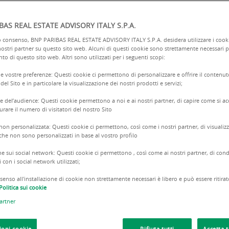
BAS REAL ESTATE ADVISORY ITALY S.P.A.
o consenso, BNP PARIBAS REAL ESTATE ADVISORY ITALY S.P.A. desidera utilizzare i cooki
nostri partner su questo sito web. Alcuni di questi cookie sono strettamente necessari pe
o di questo sito web. Altri sono utilizzati per i seguenti scopi:
le vostre preferenze: Questi cookie ci permettono di personalizzare e offrire il contenut
del Sito e in particolare la visualizzazione dei nostri prodotti e servizi;
ico allo studio
e del’audience: Questi cookie permettono a noi e ai nostri partner, di capire come si a
urare il numero di visitatori del nostro Sito
 non personalizzata: Questi cookie ci permettono, così come i nostri partner, di visuali
 che non sono personalizzati in base al vostro profilo
ne sui social network: Questi cookie ci permettono , così come ai nostri partner, di con
con i social network utilizzati;
nsenso all'installazione di cookie non strettamente necessari è libero e può essere ritirat
Politica sui cookie
artner
ANALISI DEI DATI
ioni cookie
Rifiuta tutti
Accetta t