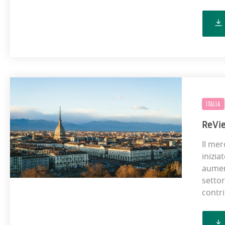
ITALIA
ReVi
Il mer
inizia
aument
settor
contri