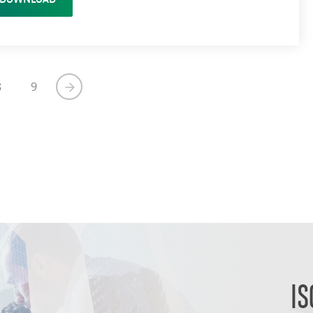
8
9
Page
Page
Next
page
IS