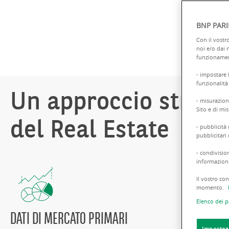
BNP PARI
Con il vostr
noi e/o dai 
funzionament
- impostare 
funzionalità 
Un approccio strateg
- misurazion
Sito e di mis
del Real Estate
- pubblicità
pubblicitari
- condivisio
informazioni 
Il vostro co
momento.
Elenco dei p
DATI DI MERCATO PRIMARI
Impostaz