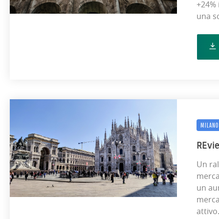
+24% 
una s
MILANO
REvi
Un ral
merca
un au
merca
attivo