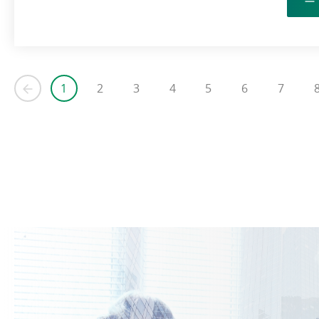
1
2
3
4
5
6
7
Previous
Current
Page
Page
Page
Page
Page
Page
page
page