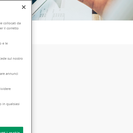
e collocati da
r il corretto
o e le
ccede sul nostro
zzare annunci
dividere
o in qualsiasi
RISULTATI
utti i cookie