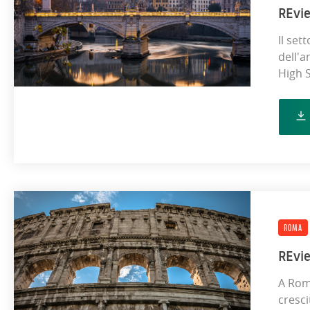
REvi
Il set
dell'a
High S
ROMA
REvi
A Rom
cresc