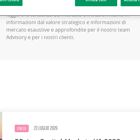
In fase di analisi, elaboriamo dati complessi per
leggere le tendenze del mercato e li trasformiamo in
informazioni dal valore strategico e informazioni di
mercato esaustive e approfondite per il nostro team
Advisory e per i nostri clienti.
23 LUGLIO 2026
ITALIA