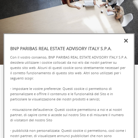
BNP PARIBAS REAL ESTATE ADVISORY ITALY S.P.A.
Con il vostro consenso, BNP PARIBAS REAL ESTATE ADVISORY ITALY S.P.A.
desidera utilizzare i cookie collocati da noi e/o dai nostri partner su
questo sito web. Alcuni di questi cookie sono strettamente necessari per
il corretto funzionamento di questo sito web. Altri sono utilizzati per i
seguenti scopi:
Passione, motivazione, capacità
- impostare le vostre preferenze: Questi cookie ci permettono di
personalizzare e offrire il contenuto e le funzionalità del Sito e in
di relazione: le caratteristiche
particolare la visualizzazione dei nostri prodotti e servizi;
dei candidati ideali
- misurazione del’audience: Questi cookie permettono a noi e ai nostri
partner, di capire come si accede sul nostro Sito e di misurare il numero
di visitatori del nostro Sito
Siamo alla ricerca di profili che vogliano dare il proprio
- pubblicità non personalizzata: Questi cookie ci permettono, così come i
contributo per
costruire le città del domani
. Figure dotate di
nostri partner, di visualizzare annunci pubblicitari che non sono