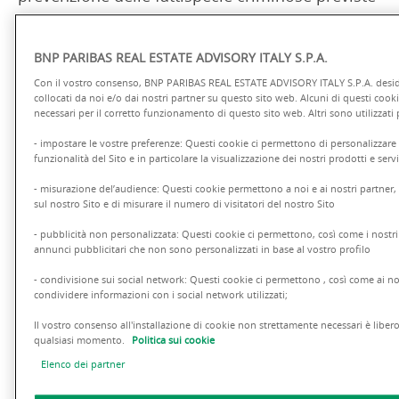
dal Decreto.
BNP PARIBAS REAL ESTATE ADVISORY ITALY S.P.A.
I MOG delle società BNP Paribas REA Italy S.p.A.
Con il vostro consenso, BNP PARIBAS REAL ESTATE ADVISORY ITALY S.P.A. desider
collocati da noi e/o dai nostri partner su questo sito web. Alcuni di questi coo
e BNP Paribas REPM Italy S.p.A. sono stati
necessari per il corretto funzionamento di questo sito web. Altri sono utilizzati 
aggiornati in conseguenza del perfezionamento
- impostare le vostre preferenze: Questi cookie ci permettono di personalizzare e
delle fusioni che hanno interessato il Polo Real
funzionalità del Sito e in particolare la visualizzazione dei nostri prodotti e servi
Estate (BNP Paribas Real Estate Advisory Italy ha
- misurazione del’audience: Questi cookie permettono a noi e ai nostri partner,
sul nostro Sito e di misurare il numero di visitatori del nostro Sito
incorporato BNP Paribas REI Italy e BNP Paribas
- pubblicità non personalizzata: Questi cookie ci permettono, così come i nostri 
Real Estate Property Management Italy ha
annunci pubblicitari che non sono personalizzati in base al vostro profilo
incorporato BNP Paribas REPD Italy S.p.A.).
- condivisione sui social network: Questi cookie ci permettono , così come ai nos
condividere informazioni con i social network utilizzati;
I suddetti MOG sono entrati in vigore dal 6
Il vostro consenso all'installazione di cookie non strettamente necessari è libero
qualsiasi momento.
Politica sui cookie
novembre 2024”.
Elenco dei partner