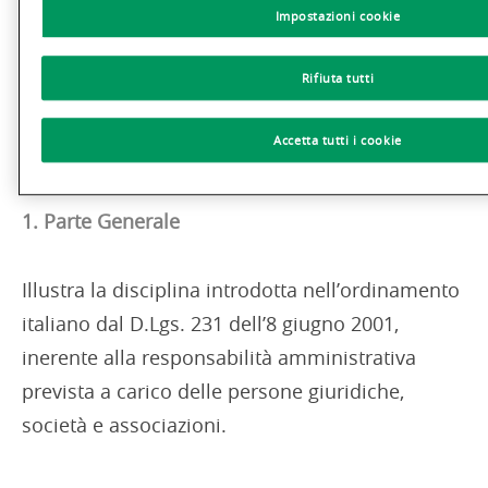
Il MOG, approvato dal CdA, viene costantemente
Impostazioni cookie
aggiornato per adeguarlo alle modifiche della
Rifiuta tutti
normativa interna ed esterna e organizzative.
Accetta tutti i cookie
È costituito dalle seguenti parti:
1. Parte Generale
Illustra la disciplina introdotta nell’ordinamento
italiano dal D.Lgs. 231 dell’8 giugno 2001,
inerente alla responsabilità amministrativa
prevista a carico delle persone giuridiche,
società e associazioni.