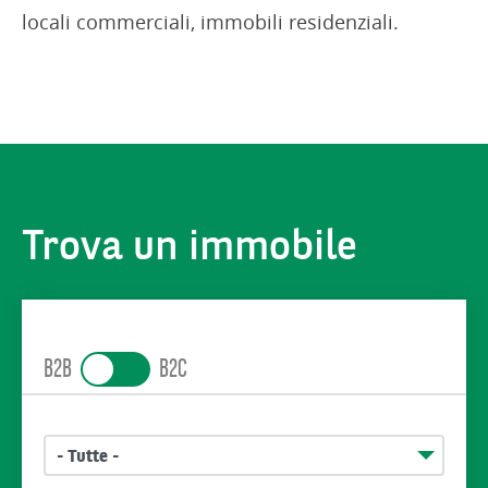
locali commerciali, immobili residenziali.
Property search block
Trova un immobile
B2B
B2C
- Tutte -