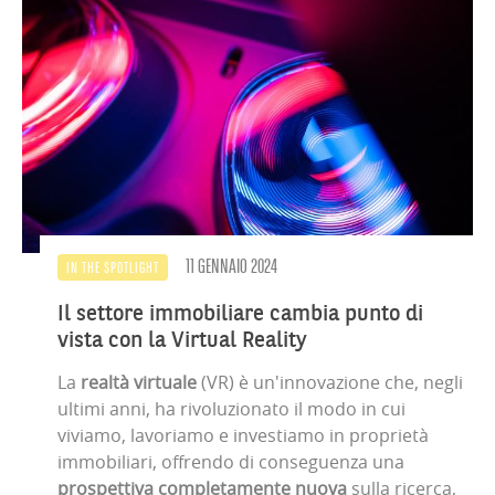
11 GENNAIO 2024
IN THE SPOTLIGHT
Il settore immobiliare cambia punto di
vista con la Virtual Reality
La
realtà virtuale
(VR) è un'innovazione che, negli
ultimi anni, ha rivoluzionato il modo in cui
viviamo, lavoriamo e investiamo in proprietà
immobiliari, offrendo di conseguenza una
prospettiva completamente nuova
sulla ricerca,