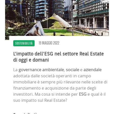
19 MAGGIO 2022
SOSTENIBILITÀ
L’impatto dell’ESG nel settore Real Estate
di oggi e domani
La
governance ambientale
,
sociale
e
aziendale
adottata dalle società operanti in campo
immobiliare è sempre più rilevante nelle scelte di
finanziamento e acquisizione da parte degli
investitori. Ma cosa si intende per
ESG
e qual è il
suo impatto sul Real Estate?