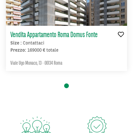
l’Università
La
Sapienza
.
Inoltre,
Giovanni
Vendita Appartamento Roma Domus Fonte
XXIII
4
Size :
Contattaci
è
perfettamente
Prezzo:
169000 € totale
collegato
e
servito
Viale Ugo Monaco, 13 - 00134 Roma
da
numerosi
mezzi:
un’ulteriore
garanzia
di
comodità.
Offre
appartamenti