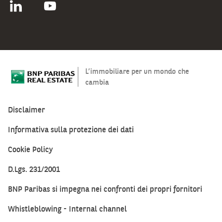
chi
desidera
ulteriore
spazio
può
acquistare
L’immobiliare per un mondo che
una
cambia
comoda
cantina
nello
stabile.
Disclaimer
Informativa sulla protezione dei dati
Cookie Policy
D.Lgs. 231/2001
BNP Paribas si impegna nei confronti dei propri fornitori
Whistleblowing - Internal channel