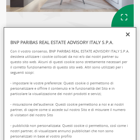
IMMAGINI
BNP PARIBAS REAL ESTATE ADVISORY ITALY S.P.A.
Con il vostro consenso, BNP PARIBAS REAL ESTATE ADVISORY ITALY S.P.A.
Ref: ITMAPA32E7WKK1
desidera utilizzare i cookie collocati da noi e/o dai nostri partner su
questo sito web. Alcuni di questi cookie sono strettamente necessari per
il corretto funzionamento di questo sito web. Altri sono utilizzati per i
APPARTAMENTI IN VENDITA
seguenti scopi:
PAPA GIOVANNI XXIII 4
- impostare le vostre preferenze: Questi cookie ci permettono di
personalizzare e offrire il contenuto e le funzionalità del Sito e in
L.go Giovanni XXIII, 4 - 04100 Latina
particolare la visualizzazione dei nostri prodotti e servizi;
- misurazione del’audience: Questi cookie permettono a noi e ai nostri
Vendita :
82000.00 € totale
partner, di capire come si accede sul nostro Sito e di misurare il numero
di visitatori del nostro Sito
- pubblicità non personalizzata: Questi cookie ci permettono, così come i
nostri partner, di visualizzare annunci pubblicitari che non sono
Annalisa
ROSSI
personalizzati in base al vostro profilo