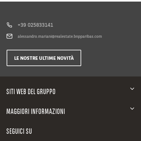
53
e
i
148
+39 025833141
mq.
alessandro.mariani@realestate.bnpparibas.com
Tutti
sono
caratterizzati
LE NOSTRE ULTIME NOVITÀ
da
tagli
moderni
con
SITI WEB DEL GRUPPO
infissi
esterni
in
MAGGIORI INFORMAZIONI
doppio
vetro/metallo.
In
SEGUICI SU
più,