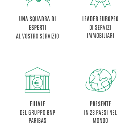
di
diversi
UNA SQUADRA DI
LEADER EUROPEO
tagli
DI SERVIZI
ESPERTI
per
IMMOBILIARI
AL VOSTRO SERVIZIO
tutte
le
esigenze,
dai
bilocali
ai
trilocali,
quadrilocali
e
pentalocali
FILIALE
PRESENTE
che
DEL GRUPPO BNP
IN 23 PAESI NEL
spaziano
PARIBAS
MONDO
tr
i