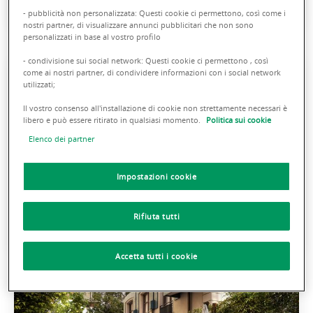
Esclusiva villa con vista sul lago di Como
- pubblicità non personalizzata: Questi cookie ci permettono, così come i
nostri partner, di visualizzare annunci pubblicitari che non sono
personalizzati in base al vostro profilo
- condivisione sui social network: Questi cookie ci permettono , così
come ai nostri partner, di condividere informazioni con i social network
utilizzati;
Il vostro consenso all'installazione di cookie non strettamente necessari è
libero e può essere ritirato in qualsiasi momento.
Politica sui cookie
Elenco dei partner
Impostazioni cookie
Appartamento in villa Camogli (GE)
Rifiuta tutti
Residenza storica con affaccio sul mare
Accetta tutti i cookie